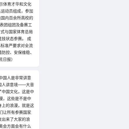
示体育才华和文化
名运动员组成，参加
自国内百余所高校的
代表团组团及备赛工
方式与国家体育总局
技状态参赛。 成
高标准严要求对全流
情防控、安保维稳、
民日报）
中国人是非常讲意
国人讲意境——大音
了中国文化，这是中
漫，这些是不是中
身上的浪漫，就是这
们让所有参赛国家
发出来了大家的浪
奥会方面会有什么