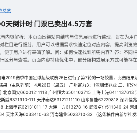
点总览
0天倒计时 门票已卖出4.5万套
航与内容解析：本页面围绕站内结构与信息展示进行整理，旨在为用
对栏目进行细分，用户可以根据需求快速定位对应内容，提高浏览
，便于用户进行基础了解。问：如何快速找到所需内容？答：不同
行区分与查看。页面内容持续优化中，部分结构或展示方式可能存
日电2019赛季中国足球超级联赛26日进行了第7轮的一场较量，比赛结
结果（主队列前） 4月26日（周五） 广州富力3：1深圳佳兆业 二、积分
京国安66001211118 广州恒大6501103715 上海上港6411137613
庆斯威6321910-111 天津泰达63121211110 山东鲁能62229818 深圳佳兆
48 上海申花62131011-17 大连一方613278-16 武汉卓尔511346-24 河
-64 天津天海6033410-63 河南建业5023710-32 （这条稿件由新