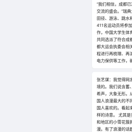
“我们相信，成都
交流的盛会。”瑞
田径、游泳、跳水
411名运动员将参
作，中国大学生体
共同选派了符合成
都大运会执委会相
程进行再梳理、再
电力保供等工作，
张艺谋：我觉得网
境的。我们说含蓄
希声，大象无形。
国人浪漫最大的不
国人喜欢的。看起
样的诗意。 尤其
和地区的小雪花簇
漫。有了浪漫的话