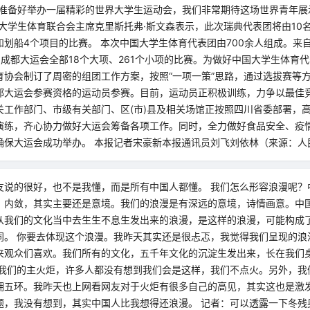
已准备好举办一届精彩的世界大学生运动会，我们非常期待这场世界青年展
典大学生体育联合会主席克里斯托弗·斯文森表示，此次瑞典代表团将由10
和划船4个项目的比赛。 本次中国大学生体育代表团由700余人组成。来
加成都大运会全部18个大项、261个小项的比赛。为做好中国大学生体育
育协会制订了周密的组团工作方案，按照“一项一策”思路，通过选拔赛等
都大运会参赛资格的运动员参赛。目前，运动员正积极训练，力争以最佳竞
关工作部门、市级有关部门、区(市)县及相关场馆正按照四川省委部署，
演练，齐心协力做好大运会筹备各项工作。同时，全力做好食品安全、疫
确保大运会成功举办。 本报记者宋豪新本报通讯员刘飞刘依林（来源：人
友说的很好，也不是我懂，而是所有中国人都懂。 我们怎么形容浪漫呢？
、内敛，其实主要还是意境。我们的浪漫是有深远的意境，诗情画意。中
从我们的文化当中去生生不息生发出来的浪漫，是这样的浪漫，可能构成
同。 你要去体现这个浪漫。我昨天其实还是很忐忑，我觉得我们呈现的浪
来观众们喜欢。我们所有的文化，五千年文化的沉淀生发出来，长在我们
是我们的主火炬，许多人都没有想到我们会是这样，我们不点火。另外，我
拥五环。我昨天也上网看网友对于火炬有很多自己的高见，其实这也是激
题，我没有想到，其实中国人比我想得还浪漫。 记者：可以透露一下冬残