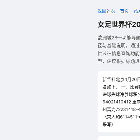
返回列表
首页
站
女足世界杯20
欧洲城28—功能导
径与基础说明。通过
供过往信息查询功能
型，建议根据标题进
新华社北京4月26
名如下： 一、比赛
进球失球净胜球积分 北
64021410412 重
州富力72231418-
北京人和6114511
采写）