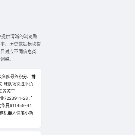
户提供清晰的浏览路
效率。历史数据模块提
栏目对应不同信息类
在调整。
果及各队最终积分、排
榜 球队场次胜平负
 江苏苏宁
业7223911-28 广
北华夏611459-44
华社发稿机器人快笔小新