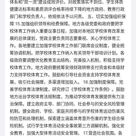
体系和“双一流”建设成效评价。对政策落实不到位、学生体质
健康达标率和素质测评合格率持续下降的地方政府、教育行政
部门和学校负责人，依规依法予以问责。 五、切实加强组织保
障 15.加强组织领导和经费保障。地方各级党委和政府要把学
校体育工作纳入重要议事日程，加强对本地区学校体育改革发
展的总体谋划，党政主要负责同志要重视、关心学校体育工
作。各地要建立加强学校体育工作部门联席会议制度，健全统
筹协调机制。把学校体育工作纳入有关领导干部培训计划。各
级政府要调整优化教育支出结构，完善投入机制，积极支持学
校体育工作。地方政府要统筹安排财政转移支付资金和本级财
力支持学校体育工作。鼓励和引导社会资金支持学校体育发
展，吸引社会捐赠，多渠道增加投入。 16.加强制度保障。完
善学校体育法律制度，研究修订《学校体育工作条例》。鼓励
地方出台学校体育法规制度，为推动学校体育发展提供有力法
治保障。建立政府主导、部门协同、社会参与的安全风险管理
机制。健全政府、学校、家庭共同参与的学校体育运动伤害风
险防范和处理机制，探索建立涵盖体育意外伤害的学生综合保
险机制。试行学生体育活动安全事故第三方调解机制。强化安
全教育，加强大型体育活动安全管理。 17.营造社会氛围。各