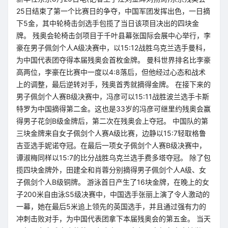
25日结束了第一个比赛日的争夺，中国军团发挥出色，一日摘
下5金，其中轮椅击剑选手包揽了当日该项目决出的四块金
牌。 残奥会轮椅击剑项目于千叶县幕张国际会展中心举行，李
豪在男子佩剑个人A级决赛中，以15:12战胜乌克兰选手曼科，
为中国代表团夺得本届残奥会首枚金牌。 曼科世界排名比李豪
高两位，李豪在比赛中一度以4:8落后，但他经过心态和战术
上的调整，最后逆转对手，残奥首秀就摘得金牌。 在接下来的
男子佩剑个人赛B级决赛中，冯彦可以15:11战胜波兰选手卡斯
特罗为中国摘得第二金。这也是33岁的冯彦可继里约残奥会赢
得男子花剑B级金牌后，第二次在残奥会上夺冠。 中国队的第
三块金牌来自女子佩剑个人赛A级比赛，边静以15:7轻取格鲁
吉亚选手妮诺夺冠。在最后一项女子佩剑个人赛B级决赛中，
谭淑梅同样以15:7的比分战胜乌克兰选手费多塔夺冠。 除了包
揽四块金牌外，田建全和肖蓉分别摘得男子佩剑个人A级、女
子佩剑个人B级铜牌。 游泳首日产生了16块金牌，在晚上的女
子200米自由泳S5级决赛中，中国选手张丽上演了令人激动的
一幕，她在最后5米追上领先的英国选手，并且通过强有力的
冲刺击败对手，为中国代表团拿下本届残奥会的第五金。 当天