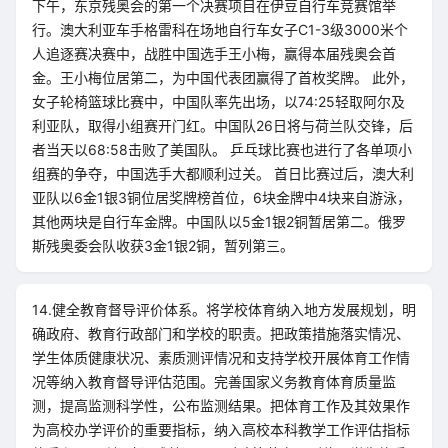
下午，东京残奥会的第一个决赛项目在伊豆自行车竞赛馆举
行。澳大利亚车手格雷科在场地自行车女子C1-3级3000米个
人追逐赛决赛中，战胜中国选手王小梅，赢得本届残奥会首
金。王小梅位居第二，为中国代表团赢得了首枚奖牌。 此外，
女子轮椅篮球比赛中，中国队率先出场，以74:25轻取阿尔及
利亚队，取得小组赛开门红。中国队26日将与荷兰队交锋，后
者当天以68:58击败了美国队。 乒乓球比赛也进行了各单项小
组赛的争夺，中国选手大都顺利过关。 首日比赛过后，澳大利
亚队以6金1银3铜位居奖牌榜首位，6块金牌中4块来自游泳，
其他两块是自行车金牌。中国队以5金1银2铜暂居第二。俄罗
斯残奥委会队收获3金1银2铜，暂列第三。
14.健全教育督导评价体系。将学校体育纳入地方发展规划，明
确政府、教育行政部门和学校的职责。把政策措施落实情况、
学生体质健康状况、素质测评情况和支持学校开展体育工作情
况等纳入教育督导评估范围。完善国家义务教育体育质量监
测，提高监测科学性，公布监测结果。把体育工作及其效果作
为高校办学评价的重要指标，纳入高校本科教学工作评估指标