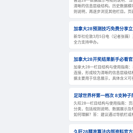
清晰的信息层级结构。历史数据模
则说明，再逐步浏览其他栏目。页
加拿大28预测技巧免费分享
新华社伦敦3月5日电（记者张薇）
全力支持申办。
加拿大28开奖结果新手必看
加拿大28—栏目结构与使用指南
连接，形成较为清晰的信息层级结
据主要用于信息展示，具体含义可
足球世界杯第一档次 8支种子
久旺28—栏目结构与使用指南：
分类，包括规则说明、数据展示及
如何理解？答：建议通过导航栏或
久旺28精准算法内部资料官