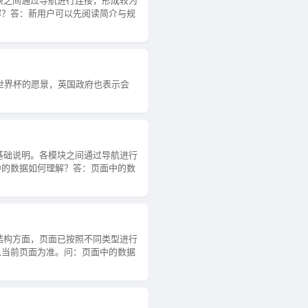
解？答：新用户可以先阅读简介与规
足世界杯的愿景，英国政府也表示会
基础说明。各模块之间通过导航进行
中的数据如何理解？答：页面中的数
结构方面，页面已按照不同类型进行
以当前页面为准。问：页面中的数据