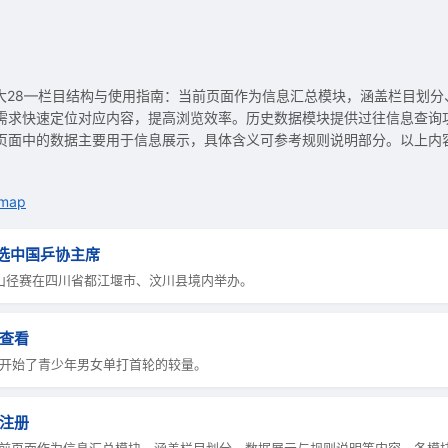
页 · 加拿大28—栏目结构与使用指南：当前页面作为信息汇总模块，涵盖栏目
需求快速定位对应内容，提高浏览效率。历史数据模块提供过往信息查询
页面中的数据主要用于信息展示，具体含义可参考规则说明部分。以上内
emap
选中国乒协主席
超级山径赛在四川省都江堰市、汶川县境内举办。
击查看
赛开始了青少年男女单打首轮的较量。
即注册
当前页面作为信息汇总模块，涵盖栏目划分、数据展示与规则说明等内容。各模