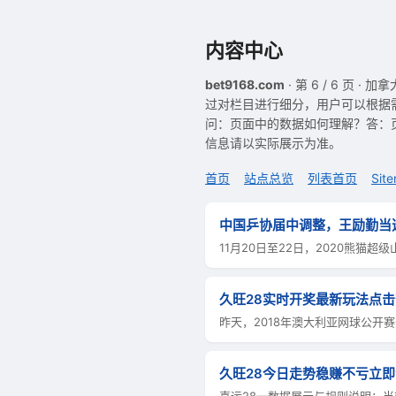
内容中心
bet9168.com
· 第 6 / 6 
过对栏目进行细分，用户可以根据
问：页面中的数据如何理解？答：
信息请以实际展示为准。
首页
站点总览
列表首页
Sit
中国乒协届中调整，王励勤当
11月20日至22日，2020熊猫
久旺28实时开奖最新玩法点
昨天，2018年澳大利亚网球公开
久旺28今日走势稳赚不亏立
喜运28—数据展示与规则说明：