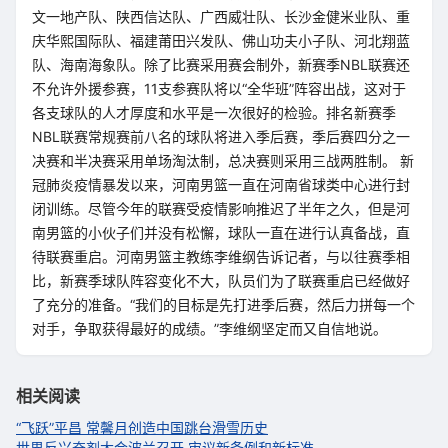
文一地产队、陕西信达队、广西威壮队、长沙金健米业队、重
庆华熙国际队、福建莆田兴发队、佛山功夫小子队、河北翔蓝
队、海南海象队。除了比赛采用赛会制外，新赛季NBL联赛还
不允许外援参赛，11支参赛队将以“全华班”阵容出战，这对于
各支球队的人才厚度和水平是一次很好的检验。排名新赛季
NBL联赛常规赛前八名的球队将进入季后赛，季后赛四分之一
决赛和半决赛采用单场淘汰制，总决赛则采用三战两胜制。 新
冠肺炎疫情暴发以来，河南男篮一直在河南省球类中心进行封
闭训练。尽管今年的联赛受疫情影响推迟了半年之久，但是河
南男篮的小伙子们并没有松懈，球队一直在进行认真备战，直
待联赛重启。河南男篮主教练李维纲告诉记者，与以往赛季相
比，新赛季球队阵容变化不大，队员们为了联赛重启已经做好
了充分的准备。“我们的目标是先打进季后赛，然后力拼每一个
对手，争取获得最好的成绩。”李维纲坚定而又自信地说。
相关阅读
“飞跃”平昌 常馨月创造中国跳台滑雪历史
世界反兴奋剂大会波兰召开 审议新条例和新标准