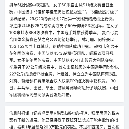
男单5级比赛中获银牌。 女子50米自由泳S11级决赛当日重
赛，中国选手马佳和李桂芝仍旧包揽冠亚军，马佳依然打破了
世界纪录，29秒20的表现比27日第一次比赛的成绩还要快。
邹连康以45秒25的成绩勇夺男子50米仰泳S3级冠军。在女子
100米蛙泳SB4级决赛中，中国选手姚攒获得季军。 复合弓混
合团体金牌赛在梦之岛公园射箭场举行，林月珊、何梓豪以
153:152险胜土耳其队，帮助中国队成功卫冕。 轮椅击剑男子
花剑团体决赛，中国队以45:38战胜英国队，蝉联该项目冠
军。女子花剑团体决赛，中国队以45:41击败意大利队夺金。
举重男子97公斤级决赛中，首次出征残奥的中国选手闫盼盼以
227公斤的成绩夺得金牌，叶继雄、徐立立为中国队再添2银。
刘爽、蒋继剑在赛艇混合双人双桨PR2级决赛中获铜牌。 30
日，乒乓球、田径、举重、游泳等赛场将进行多项决赛，中国
军团将继续向最高领奖台发起冲击。
信息时报讯（记者冯爱军)根据法新社的报道，穆里尼奥的税务
案有了新的进展。他已经接受了西班牙法院关于税务欺诈的指
控，被判1年监禁及200万欧元的罚款。不过在西班牙，首次被