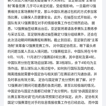
赛人员出入境问题无疑是最令人头疼的。 亚足联现按“主客场
制”筹备竞赛 几乎可以肯定的是，受疫情影响，一旦最终12强
赛维持主客场赛制不变，那么中国队将通过包机的方式参加客
场比赛，以确保人员健康安全。此外，在抽签仪式开始前，中
国队有关12强赛潜在对手的情报收集工作也已悄然启动。 据
悉，12强赛抽签结果出台后，亚足联将邀请各参赛队主教练参
与采访互动，亚足联除通过抽签确定12强分组结果外，还会在
此次活动期间明确赛程和赛制。截止到目前，亚足联仍按“主客
场制”来筹备12强赛竞赛工作。 对中国足协而言，眼下最头疼
的问题当属人员出入境问题。12强赛程显示，中国队将在今年
9月、10月、11月进行12强赛前6轮比赛，其中首轮及第4轮，
中国队将分别在客场迎战第2档、第3档球队，余下4轮均为主
场作战。那么球队出入境过程中，如何执行国际及国内防疫、
隔离措施就需要中国足协与相关部门在赛前进行沟通协调，并
及时拿出有效方案。 足协与国足做了充分预判 据了解，对于
12强赛进行期间可能遭遇的各类问题，甚至比较极端的情况，
中国足协与国足方面都已经做了充分预判，包括“协调国足部分
比赛主客场对调”在内的各项预案已初步拟定。此外，足协有关
国足12强赛潜在对手的信息情报收集工作也已经启动。 而中国