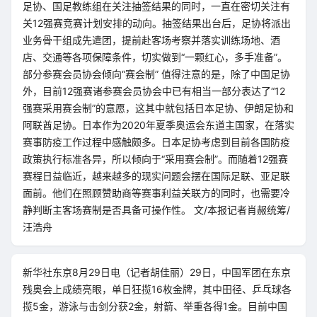
足协、国足教练组在关注抽签结果的同时，一直在密切关注有
关12强赛竞赛计划安排的动向。抽签结果出台后，足协将派出
业务骨干组成先遣团，提前赴客场考察并落实训练场地、酒
店、交通等各项保障条件，切实做到“一颗红心，多手准备”。
部分参赛会员协会倾向“赛会制” 值得注意的是，除了中国足协
外，目前12强赛诸参赛会员协会中已有相当一部分表达了“12
强赛采用赛会制”的意愿，这其中就包括日本足协、伊朗足协和
阿联酋足协。日本作为2020年夏季奥运会东道主国家，在落实
赛事防疫工作过程中感触颇多。日本足协考虑到目前各国防疫
政策执行标准各异，所以倾向于“采用赛会制”。而随着12强赛
赛程日益临近，越来越多的现实问题会摆在国际足联、亚足联
面前。他们在照顾赞助商等赛事利益关联方的同时，也需要冷
静判断主客场赛制是否具备可操作性。 文/本报记者肖赧统筹/
汪浩舟
新华社东京8月29日电（记者胡佳丽）29日，中国军团在东京
残奥会上成绩亮眼，单日狂揽16枚金牌，其中田径、乒乓球各
揽5金，游泳与击剑分获2金，射箭、举重各得1金。目前中国