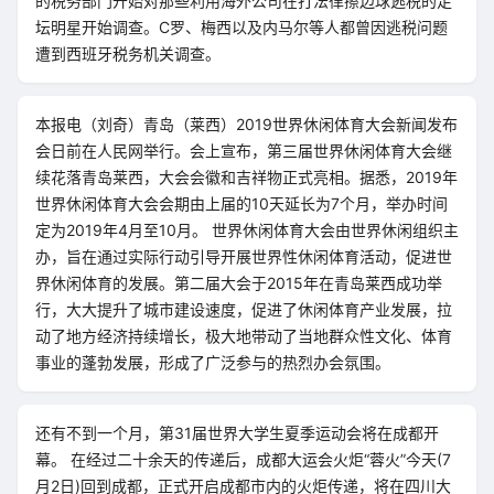
的税务部门开始对那些利用海外公司在打法律擦边球逃税的足
坛明星开始调查。C罗、梅西以及内马尔等人都曾因逃税问题
遭到西班牙税务机关调查。
本报电（刘奇）青岛（莱西）2019世界休闲体育大会新闻发布
会日前在人民网举行。会上宣布，第三届世界休闲体育大会继
续花落青岛莱西，大会会徽和吉祥物正式亮相。据悉，2019年
世界休闲体育大会会期由上届的10天延长为7个月，举办时间
定为2019年4月至10月。 世界休闲体育大会由世界休闲组织主
办，旨在通过实际行动引导开展世界性休闲体育活动，促进世
界休闲体育的发展。第二届大会于2015年在青岛莱西成功举
行，大大提升了城市建设速度，促进了休闲体育产业发展，拉
动了地方经济持续增长，极大地带动了当地群众性文化、体育
事业的蓬勃发展，形成了广泛参与的热烈办会氛围。
还有不到一个月，第31届世界大学生夏季运动会将在成都开
幕。 在经过二十余天的传递后，成都大运会火炬“蓉火”今天(7
月2日)回到成都，正式开启成都市内的火炬传递，将在四川大