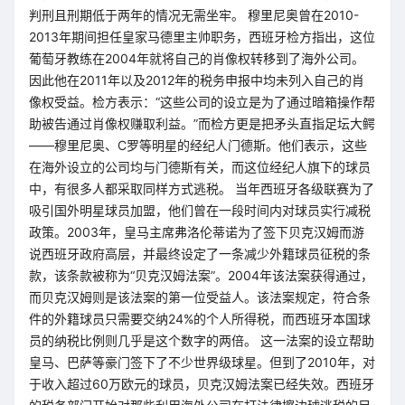
判刑且刑期低于两年的情况无需坐牢。 穆里尼奥曾在2010-
2013年期间担任皇家马德里主帅职务，西班牙检方指出，这位
葡萄牙教练在2004年就将自己的肖像权转移到了海外公司。
因此他在2011年以及2012年的税务申报中均未列入自己的肖
像权受益。检方表示：“这些公司的设立是为了通过暗箱操作帮
助被告通过肖像权赚取利益。”而检方更是把矛头直指足坛大鳄
——穆里尼奥、C罗等明星的经纪人门德斯。他们表示，这些
在海外设立的公司均与门德斯有关，而这位经纪人旗下的球员
中，有很多人都采取同样方式逃税。 当年西班牙各级联赛为了
吸引国外明星球员加盟，他们曾在一段时间内对球员实行减税
政策。2003年，皇马主席弗洛伦蒂诺为了签下贝克汉姆而游
说西班牙政府高层，并最终设定了一条减少外籍球员征税的条
款，该条款被称为“贝克汉姆法案”。2004年该法案获得通过，
而贝克汉姆则是该法案的第一位受益人。该法案规定，符合条
件的外籍球员只需要交纳24%的个人所得税，而西班牙本国球
员的纳税比例则几乎是这个数字的两倍。 这一法案的设立帮助
皇马、巴萨等豪门签下了不少世界级球星。但到了2010年，对
于收入超过60万欧元的球员，贝克汉姆法案已经失效。西班牙