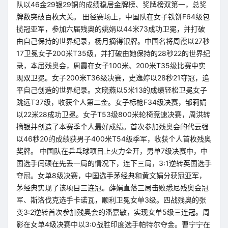
队以46金29银29铜的成绩稳居金牌榜、奖牌榜双第一，总奖
牌数突破百枚大关。 田径赛场上，中国队在女子铁饼F64级包
揽冠亚军，参加六届残奥的姚娟以44米73成功卫冕，并打破
由自己保持的世界纪录，杨月摘得银牌。中国名将周霞以27秒
17卫冕女子200米T35级，并打破由她保持的28秒22的世界纪
录，本届残奥会，周霞在女子100米、200米T35级比赛中实
现双卫冕。女子200米T36级决赛，史逸婷以28秒21夺冠，追
平自己创造的世界纪录。文晓燕以5米13的成绩轻松卫冕女子
跳远T37级，收获个人第二金。女子标枪F34级决赛，邹莉娟
以22米28成功卫冕。女子T53级800米轮椅竞速决赛，周洪转
摘银并创造了本赛季个人最好成绩。首次参加残奥会的代云强
以46秒20的成绩获男子400米T54级季军，收获个人首枚残奥
奖牌。 中国队在乒乓球项目上火力全开，男单7级决赛中，中
国选手闫硕在先丢一局的情况下，连下三局，3:1逆转英国选手
夺冠。女单8级决赛，中国选手茅经典和黄文娟分获冠亚军，
茅经典实现了该项目三连冠。薛娟直落三局击败悉尼残奥会冠
军、斯洛伐克选手卡诺瓦，顺利卫冕女单3级。四战残奥的张
变3:2逆转首次参加残奥会的潘嘉敏，实现女单5级三连冠。周
影在女单4级决赛中以3:0战胜印度选手帕特尔夺金。曹宁宁在