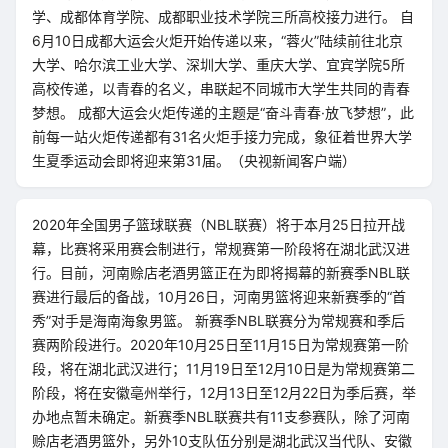
学、成都体育学院、成都职业技术学院三所高校接力进行。 自
6月10日成都大运会火炬开始传递以来，“蓉火”陆续前往北京
大学、哈尔滨工业大学、深圳大学、重庆大学、宜宾学院5所
高校传递，以青春的名义，串联起不同城市大学生共同的青春
梦想。 成都大运会火炬传递的主题是“奋斗青春·放飞梦想”，此
前每一站火炬传递都有31名火炬手接力完成，象征着世界大学
生夏季运动会即将迎来第31届。（央视新闻客户端）
2020年全国男子篮球联赛（NBL联赛）将于本月25日拉开战
幕，比赛将采用赛会制进行，常规赛第一阶段将在湖北武汉进
行。目前，河南赊店老酒男篮正在为即将揭幕的新赛季NBL联
赛进行最后的备战，10月26日，河南男篮将迎来新赛季的“首
秀”对手是海南海象男篮。 新赛季NBL联赛分为常规赛和季后
赛两阶段进行。2020年10月25日至11月15日为常规赛第一阶
段，将在湖北武汉进行；11月19日至12月10日是为常规赛第二
阶段，将在安徽亳州举行，12月13日至12月22日为季后赛，举
办地点暂未确定。新赛季NBL联赛共有11支参赛队，除了河南
赊店老酒男篮外，另外10支队伍分别是湖北武汉当代队、安徽